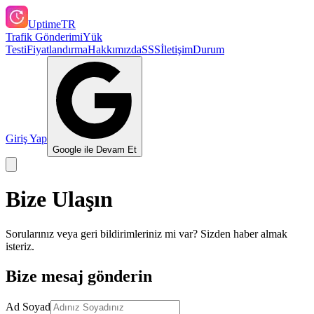
UptimeTR
Trafik Gönderimi
Yük
Testi
Fiyatlandırma
Hakkımızda
SSS
İletişim
Durum
Giriş Yap
Google ile Devam Et
Bize Ulaşın
Sorularınız veya geri bildirimleriniz mi var? Sizden haber almak
isteriz.
Bize mesaj gönderin
Ad Soyad